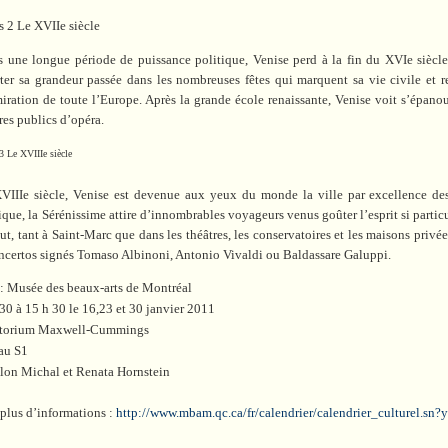
s 2 Le XVIIe siècle
s une longue période de puissance politique, Venise perd à la fin du XVIe siècle
rter sa grandeur passée dans les nombreuses fêtes qui marquent sa vie civile et r
miration de toute l’Europe. Après la grande école renaissante, Venise voit s’épan
res publics d’opéra.
3 Le XVIIIe siècle
VIIIe siècle, Venise est devenue aux yeux du monde la ville par excellence des 
ique, la Sérénissime attire d’innombrables voyageurs venus goûter l’esprit si particu
ut, tant à Saint-Marc que dans les théâtres, les conservatoires et les maisons privée
oncertos signés Tomaso Albinoni, Antonio Vivaldi ou Baldassare Galuppi.
 : Musée des beaux-arts de Montréal
30 à 15 h 30 le 16,23 et 30 janvier 2011
torium Maxwell-Cummings
au S1
llon Michal et Renata Hornstein
 plus d’informations :
http://www.mbam.qc.ca/fr/calendrier/calendrier_culturel