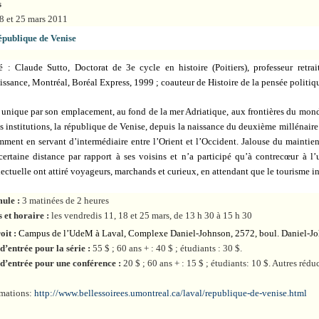
s
18 et 25 mars 2011
épublique de Venise
té : Claude Sutto, Doctorat de 3e cycle en histoire (Poitiers), professeur retr
ssance, Montréal, Boréal Express, 1999 ; coauteur de Histoire de la pensée politiq
 unique par son emplacement, au fond de la mer Adriatique, aux frontières du monde
es institutions, la république de Venise, depuis la naissance du deuxième millénai
mment en servant d’intermédiaire entre l’Orient et l’Occident. Jalouse du maintien
ertaine distance par rapport à ses voisins et n’a participé qu’à contrecœur à l’u
lectuelle ont attiré voyageurs, marchands et curieux, en attendant que le tourisme in
ule :
3 matinées de 2 heures
s et horaire :
les vendredis 11, 18 et 25 mars, de 13 h 30 à 15 h 30
oit :
Campus de l’UdeM à Laval, Complexe Daniel-Johnson, 2572, boul. Daniel-Jo
d’entrée pour la série :
55 $ ; 60 ans + : 40 $ ; étudiants : 30 $.
 d’entrée pour une conférence :
20 $ ; 60 ans + : 15 $ ; étudiants: 10 $. Autres rédu
rmations:
http://www.bellessoirees.umontreal.ca/laval/republique-de-venise.html