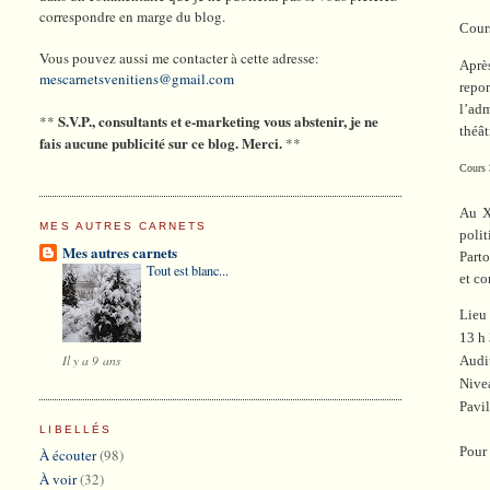
correspondre en marge du blog.
Cour
Vous pouvez aussi me contacter à cette adresse:
Aprè
mescarnetsvenitiens@gmail.com
repo
l’ad
S.V.P., consultants et e-marketing vous abstenir, je ne
**
théât
fais aucune publicité sur ce blog. Merci.
**
Cours 
Au X
MES AUTRES CARNETS
polit
Mes autres carnets
Parto
Tout est blanc...
et c
Lieu
13 h 
Il y a 9 ans
Audi
Nive
Pavi
LIBELLÉS
Pour
À écouter
(98)
À voir
(32)