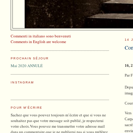
Commenti in italiano sono benvenuti
14 
Comments in English are welcome
Con
PROCHAIN SÉJOUR
Mai 2020 ANNULÉ
16, 
Par F
INSTAGRAM
Depui
image
Cour
POUR M'ÉCRIRE
Vers 
Sachez que vous pouvez toujours m’écrire et que si vous ne
Carpa
souhaitez pas que votre message soit publié, je respecterai
sacr
votre choix.Vous pouvez me transmettre votre adresse mail
envi
dans un commentaire que je ne publierai pas si vous préférez