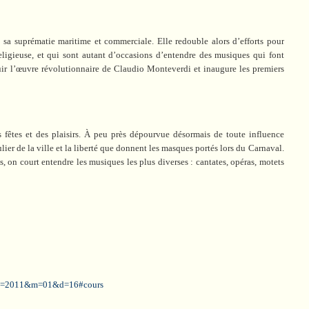
 sa suprématie maritime et commerciale. Elle redouble alors d’efforts pour
eligieuse, et qui sont autant d’occasions d’entendre des musiques qui font
ouir l’œuvre révolutionnaire de Claudio Monteverdi et inaugure les premiers
fêtes et des plaisirs. À peu près dépourvue désormais de toute influence
lier de la ville et la liberté que donnent les masques portés lors du Carnaval.
s, on court entendre les musiques les plus diverses : cantates, opéras, motets
.sn?y=2011&m=01&d=16#cours