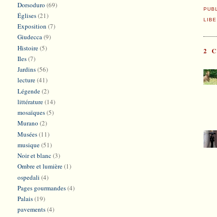
Dorsoduro
(69)
PUB
Églises
(21)
LIB
Exposition
(7)
Giudecca
(9)
Histoire
(5)
2 
Iles
(7)
Jardins
(56)
lecture
(41)
Légende
(2)
littérature
(14)
mosaïques
(5)
Murano
(2)
Musées
(11)
musique
(51)
Noir et blanc
(3)
Ombre et lumière
(1)
ospedali
(4)
Pages gourmandes
(4)
Palais
(19)
pavements
(4)