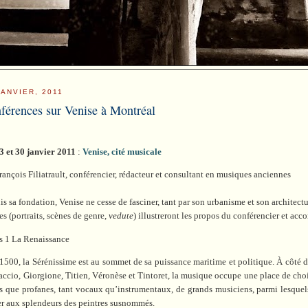
JANVIER, 2011
férences sur Venise à Montréal
23 et 30 janvier 2011
:
Venise, cité musicale
rançois Filiatrault, conférencier, rédacteur et consultant en musiques anciennes
s sa fondation, Venise ne cesse de fasciner, tant par son urbanisme et son architect
s (portraits, scènes de genre,
vedute
) illustreront les propos du conférencier et ac
s 1 La Renaissance
1500, la Sérénissime est au sommet de sa puissance maritime et politique. À côté de 
ccio, Giorgione, Titien, Véronèse et Tintoret, la musique occupe une place de choix d
és que profanes, tant vocaux qu’instrumentaux, de grands musiciens, parmi lesquels
er aux splendeurs des peintres susnommés.