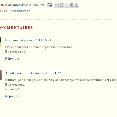
LIÉ PAR
ANNALIVIA
À
7:33 AM
ELLÉS :
CALENDRIER
COMMENTAIRES:
Enitram
14 janvier, 2011 16:24
Des conférences qui vont te plairent ! Intéressant !
Bon week-end !
Répondre
AnnaLivia
14 janvier, 2011 21:32
Enitram: je n'aurai pas le plaisir d'y assister car je travaille les vendredis et j'a
Bon weekend,
à bientôt!
Répondre