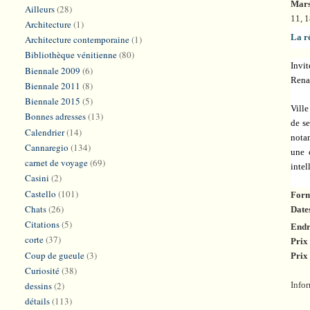
Mar
Ailleurs
(28)
11, 
Architecture
(1)
La r
Architecture contemporaine
(1)
Bibliothèque vénitienne
(80)
Invi
Biennale 2009
(6)
Renai
Biennale 2011
(8)
Biennale 2015
(5)
Ville
Bonnes adresses
(13)
de s
Calendrier
(14)
nota
Cannaregio
(134)
une c
carnet de voyage
(69)
intel
Casini
(2)
Castello
(101)
Form
Chats
(26)
Date
Citations
(5)
Endr
corte
(37)
Prix 
Coup de gueule
(3)
Prix
Curiosité
(38)
dessins
(2)
Info
détails
(113)